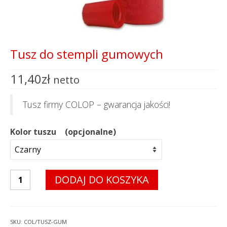
Tusz do stempli gumowych
11,40
zł
netto
Tusz firmy COLOP – gwarancja jakości!
Kolor tuszu
(opcjonalne)
ilość
DODAJ DO KOSZYKA
Tusz
do
stempli
gumowych
SKU:
COL/TUSZ-GUM