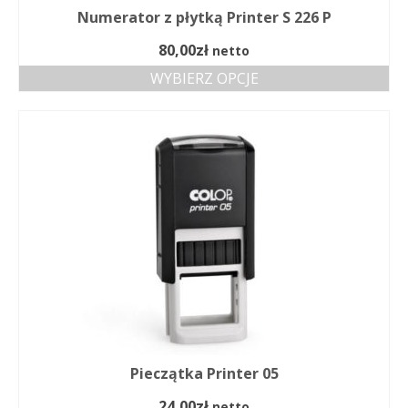
Numerator z płytką Printer S 226 P
80,00
zł
netto
WYBIERZ OPCJE
Pieczątka Printer 05
24,00
zł
netto