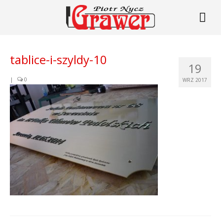
tablice-i-szyldy-10
19
|
0
WRZ 2017